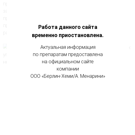
препятствует развитию и прогрессированию
заболеваний поверхностных вен. Кроме того,
применение средств на основе гепарина помогает
предотвратить развитие осложнений варикозного
Работа данного сайта
®
расширения вен (например, Лиотон
геля).
временно приостановлена.
Актуальная информация
по препаратам предоставлена
на официальном сайте
компании
ООО «Берлин-Хеми/А. Менарини»