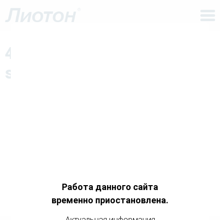
To
nav
4-4-content-image-extra-
small@2x
Работа данного сайта
временно приостановлена.
Актуальная информация