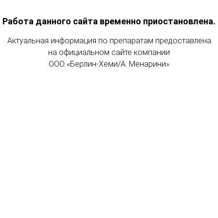
Работа данного сайта временно приостановлена.
Актуальная информация по препаратам предоставлена
на официальном сайте компании
ООО «Берлин-Хеми/А. Менарини»
®
ате Лиотон
1000
®
Заболевания вен
Лиотон
1000 д
Что такое венозная
®
Лиотон 1000
в спо
недостаточность?
ие
В путешествии
Симптомы
авм, ушибов и гематом
Профилактика
®
Причины
нять Лиотон
1000
Повседневная жиз
Лечение
ее вещество
Профилактика
тва
Упражнения
ость
®
я Лиотон
1000